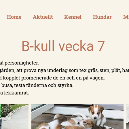
Home
Aktuellt
Kennel
Hundar
Mi
B-kull vecka 7
å personligheter.
ädgården, att prova nya underlag som tex gräs, sten, plåt, 
d kopplet promenerade de en och en på vägen.
 busa, testa tänderna och styrka.
ra lekkamrat.