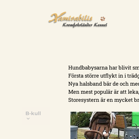
Hundbabysarna har blivit sm
Första större utflykt in i tr
Nya halsband bär de och me
Men mest populär är att leka,
Storesystern är en mycket b
B-kull
